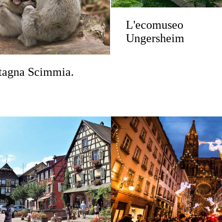
L'ecomuseo
Ungersheim
agna Scimmia.